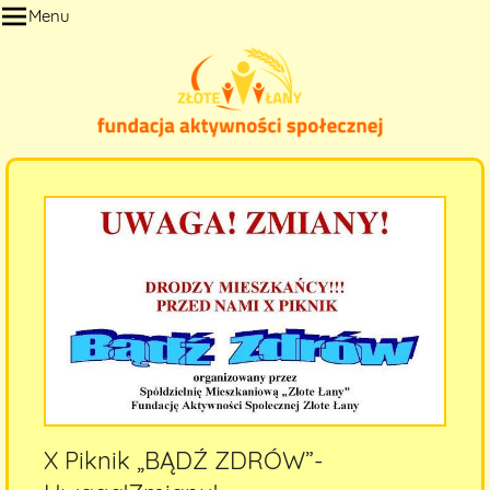
Przejdź
Menu
do
treści
X Piknik „BĄDŹ ZDRÓW”-