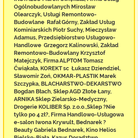
Ogólnobudowlanych Mirosław
Olearczyk, Usługi Remontowo-
Budowlane Rafał Górny, Zakład Usług
Kominiarskich Piotr Suchy, Mieczysław
Adamus, Przedsiębiorstwo Usługowo-
Handlowe Grzegorz Kalinowski, Zakład
Remontowo-Budowlany Krzysztof
Matejczyk, Firma ALPTOM Tomasz
Ćwiąkała, KOREKT sc Łukasz Dziendziel,
Sławomir Zoń, OKMAR-PLASTIK Marek
Szczypka, BLACHARSTWO-DEKARSTWO
Bogdan Błach, Sklep AGD Złote Łany,
ARNIKA Sklep Zielarsko-Medyczny,
Drogerie KOLIBER Sp. z.o.o.,Sklep ?Nie
tylko po 4 zł?, Firma Handlowo-Usługowa
e-salon Iwona Krywult, Bednarek ?
Beauty Gabriela Bednarek, Kino Helios
Bielsko-Biała, Kazus Doradztwo