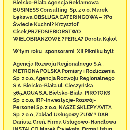
Bielsko-Biała,Agencja Reklamowa
BUSINESS Consulting Sp. z o.o. Marek
Łękawa,OBSŁUGA CATERINGOWA – ?Po
Świecie Kuchni? Krzysztof
Cisek,PRZEDSIĘBIORSTWO
WIELOBRANŻOWE ?PERŁA? Dorota Kąkol
W tym roku sponsorami XII Pikniku byli:
Agencja Rozwoju Regionalnego S.A.,
METRONA POLSKA Pomiary i Rozliczenia
Sp. z o.o.,Agencja Rozwoju Regionalnego
S.A. Bielsko-Biała ul. Cieszyńska
365,AQUA S.A. Bielsko-Biała, PIROTOKS
Sp. z o.o, IRP-Inwestycje-Rozwój-
Personel Sp. z o.o, NASZE SKLEPY AVITA
Sp. z o.o.,Zakład Usługowy ZUW ? DAR
Dariusz Greń, Firma Usługowo-Handlowa
INSTALCO Marek Ćwiękała, Firma Usług